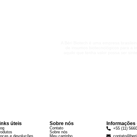
BÉRI É GARANTIA 
A Béri Biotech é uma empresa brasilei
de insumos biotecnológicos para a in
aquilo que tenha valor possa ser sin
inks úteis
Sobre nós
Informações
log
Contato
+55 (11) 566
rodutos
Sobre nós
rocas e devoluções
Meu carrinho
contato@beri