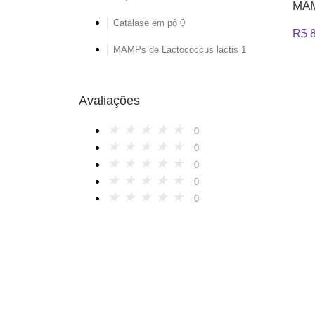
MAM
Catalase em pó
0
R$
8
MAMPs de Lactococcus lactis
1
Avaliações
★
★
★
★
★
0
★
★
★
★
★
0
★
★
★
★
★
0
★
★
★
★
★
0
★
★
★
★
★
0