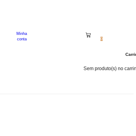
a Socorro. SP.
Minha
0
conta
0
Carr
Sem produto(s) no carri