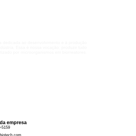
DE QUALIDADE
ra dedicada ao desenvolvimento e à produção
dústria. Essa é nossa vocação: produzir tudo
tetizado por microorganismos em biorreatores.
Ver mais
 da empresa
0-5159
biotech.com