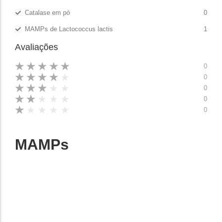
Catalase em pó
0
MAMPs de Lactococcus lactis
1
Avaliações
★
★
★
★
★
0
★
★
★
★
★
0
★
★
★
★
★
0
★
★
★
★
★
0
★
★
★
★
★
0
MAMPs