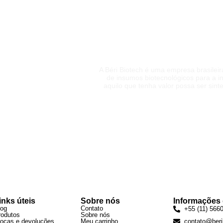
BÉRI É GARANTIA 
A Béri Biotech é uma empresa brasilei
de insumos biotecnológicos para a in
aquilo que tenha valor possa ser sin
inks úteis
Sobre nós
Informações
log
Contato
+55 (11) 566
rodutos
Sobre nós
rocas e devoluções
Meu carrinho
contato@beri