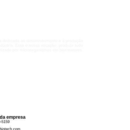
DE QUALIDADE
ra dedicada ao desenvolvimento e à produção
dústria. Essa é nossa vocação: produzir tudo
tetizado por microorganismos em biorreatores.
Ver mais
 da empresa
0-5159
biotech.com