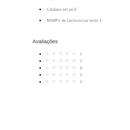
Catalase em pó
0
MAMPs de Lactococcus lactis
1
Avaliações
★
★
★
★
★
0
★
★
★
★
★
0
★
★
★
★
★
0
★
★
★
★
★
0
★
★
★
★
★
0