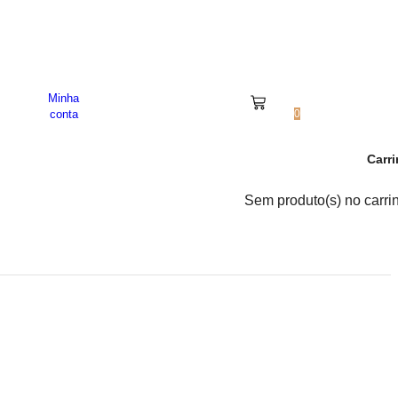
a Socorro. SP.
Minha
0
conta
0
Carr
Sem produto(s) no carri