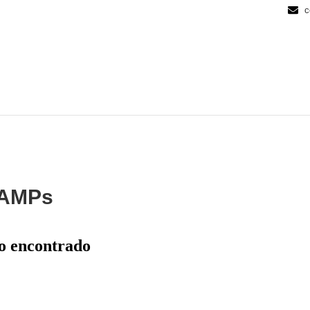
c
AMPs
o encontrado