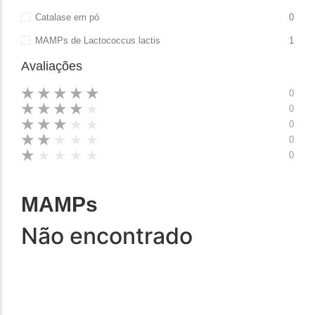
Catalase em pó
0
MAMPs de Lactococcus lactis
1
Avaliações
★
★
★
★
★
0
★
★
★
★
★
0
★
★
★
★
★
0
★
★
★
★
★
0
★
★
★
★
★
0
MAMPs
Não encontrado