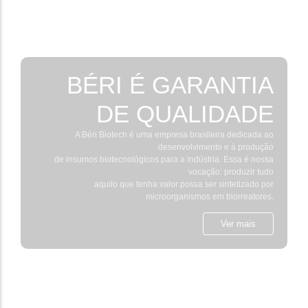
BÉRI É GARANTIA
DE QUALIDADE
A Béri Biotech é uma empresa brasileira dedicada ao
desenvolvimento e à produção
de insumos biotecnológicos para a indústria. Essa é nossa
vocação: produzir tudo
aquilo que tenha valor possa ser sintetizado por
microorganismos em biorreatores.
Ver mais