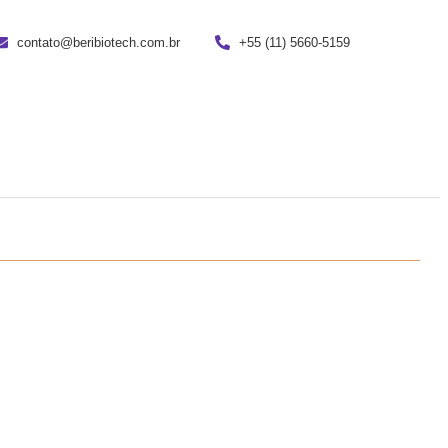
contato@beribiotech.com.br
+55 (11) 5660-5159