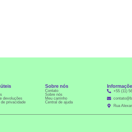
 úteis
Sobre nós
Informaçõ
Contato
+55 (11) 5
os
Sobre nós
e devoluções
Meu carrinho
contato@b
a de privacidade
Central de ajuda
Rua Alexan