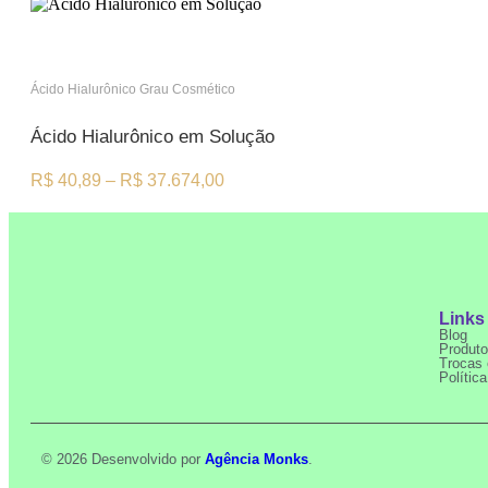
Ácido Hialurônico Grau Cosmético
Ácido Hialurônico em Solução
R$
40,89
–
R$
37.674,00
Links
Blog
Produt
Trocas 
Polític
© 2026 Desenvolvido por
Agência Monks
.