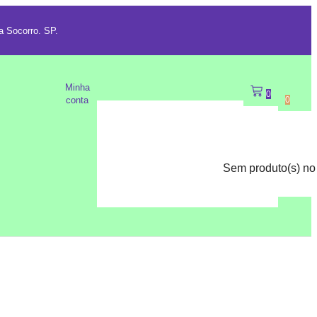
a Socorro. SP.
Minha
0
conta
0
Sem produto(s) no 