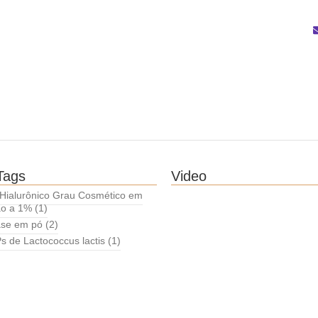
Tags
Video
 Hialurônico Grau Cosmético em
ão a 1%
(1)
ase em pó
(2)
 de Lactococcus lactis
(1)